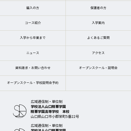
編入の方
保護者の方
コース紹介
入学案内
入学から卒業まで
よくあるご質問
ニュース
アクセス
資料請求・お問い合わせ
オープンスクール・説明会
オープンスクール・学校説明会予約
広域通信制・単位制
学校法人山口精華学園
精華学園高等学校 本校
山口県山口市小郡栄町5番22号
広域通信制・単位制
学校法人山口精華学園