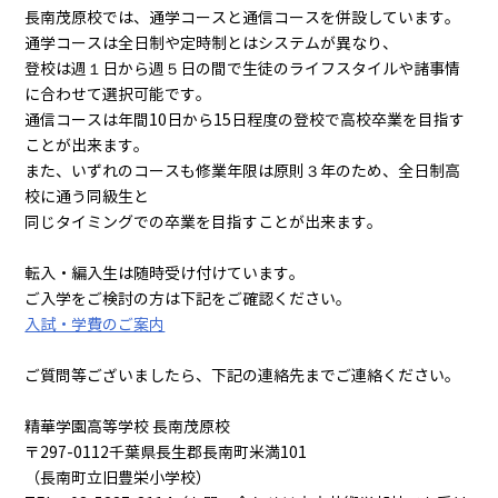
長南茂原校では、通学コースと通信コースを併設しています。
通学コースは全日制や定時制とはシステムが異なり、
登校は週１日から週５日の間で生徒のライフスタイルや諸事情
に合わせて選択可能です。
通信コースは年間10日から15日程度の登校で高校卒業を目指す
ことが出来ます。
また、いずれのコースも修業年限は原則３年のため、全日制高
校に通う同級生と
同じタイミングでの卒業を目指すことが出来ます。
転入・編入生は随時受け付けています。
ご入学をご検討の方は下記をご確認ください。
入試・学費のご案内
ご質問等ございましたら、下記の連絡先までご連絡ください。
精華学園高等学校 長南茂原校
〒297-0112千葉県長生郡長南町米満101
（長南町立旧豊栄小学校）