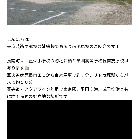
こんにちは。
東京芸術学部校の姉妹校である長南茂原校のご紹介です！
長南町立旧豊栄小学校の跡地に精華学園高等学校長南茂原校は
あります
圏央道茂原長南ＩＣから自家用車で約７分、ＪＲ茂原駅からバ
スで約１６分、
圏央道～アクアライン利用で東京駅、羽田空港、成田空港とも
に約１時間の好立地な場所です。