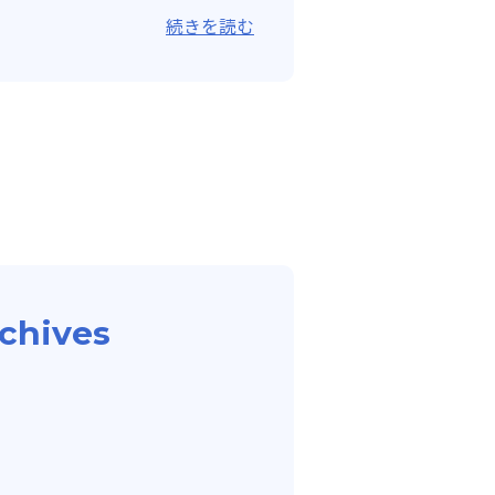
 完全休校日以外の日程 ...
続きを読む
chives